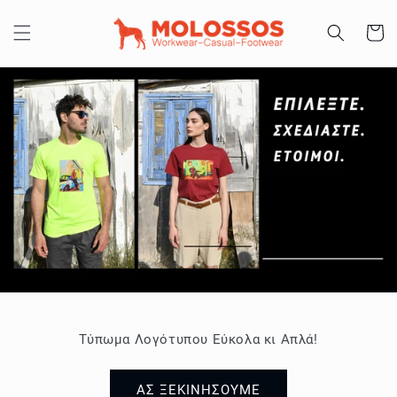
μετάβαση
στο
Καλάθι
περιεχόμενο
Τύπωμα Λογότυπου Εύκολα κι Απλά!
ΑΣ ΞΕΚΙΝΗΣΟΥΜΕ